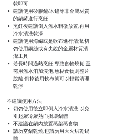
乾即可
建議使用矽膠鏟/木鏟等非金屬材質
的鍋鏟進行烹飪
烹飪後建議倒入溫水稍微放置,再用
冷水清洗乾淨
建議使用海綿或是軟布進行清潔,切
勿使用鋼絲或有尖銳的金屬材質清
潔工具
若長時間過熱烹飪,導致食物燒糊,至
需用溫水消加浸泡,焦糊食物則整片
脫離,倒掉後用軟布就可以輕鬆清理
乾淨
不建議使用方法
切勿使用後立即倒入冷水清洗,以免
引起聚冷聚熱而損壞鍋體
不建議在鍋內放置蒸架蒸食物
請勿空鍋乾燒,也請勿用大火烘乾鍋
體