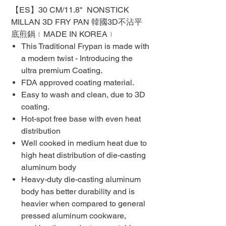
【ES】30 CM/11.8" NONSTICK
MILLAN 3D FRY PAN 韓國3D不沾平
底煎鍋﹛MADE IN KOREA﹜
This Traditional Frypan is made with
a modern twist - Introducing the
ultra premium Coating.
FDA approved coating material.
Easy to wash and clean, due to 3D
coating.
Hot-spot free base with even heat
distribution
Well cooked in medium heat due to
high heat distribution of die-casting
aluminum body
Heavy-duty die-casting aluminum
body has better durability and is
heavier when compared to general
pressed aluminum cookware,