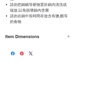
請勿把鍋碗等硬物置於鍋內清洗或
端放,以免損壞鍋內塗層
請勿在鍋中長時間存放含有鹽,醋等
的食物
Item Dimensions
L*W*H: 20.5*11.8*4.25 inches
Related Products