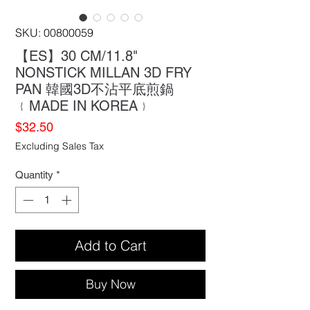
SKU: 00800059
【ES】30 CM/11.8"
NONSTICK MILLAN 3D FRY
PAN 韓國3D不沾平底煎鍋
﹛MADE IN KOREA﹜
Price
$32.50
Excluding Sales Tax
Quantity
*
Add to Cart
Buy Now